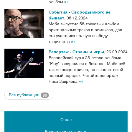
альбом
»»
События
-
Свободы много не
бывает
,
08.12.2024
Моби выпустил 58-трековый альбом
оригинальных треков и ремиксов, дав
его участника полную свободу
творчества
»»
Репортаж
-
Страны и игры
,
26.09.2024
Европейский тур к 25-летию альбома
"Play" завершился в Лозанне. Моби всё
так же эксцентричен, но с энергетикой
полный порядок. Читайте репортаж
Ника Завриева
»»
Все публикации
66
О нас
Конфиденциальность