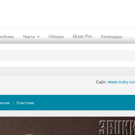
льбомы
Чарты
Обзоры
Music Pro
Календарь
Сайт:
www.moby.co
есни
Участник