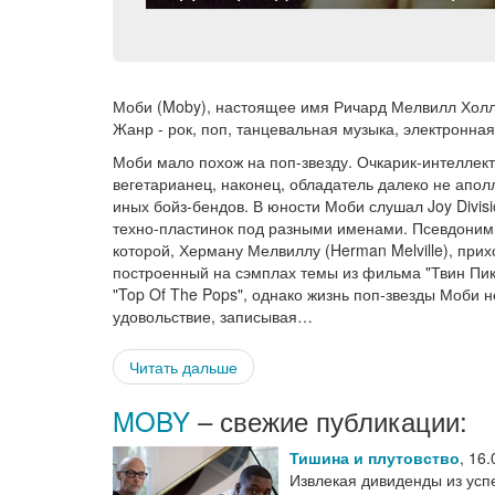
Моби (Moby), настоящее имя Ричард Мелвилл Холл (Ri
Жанр - рок, поп, танцевальная музыка, электронная
Моби мало похож на поп-звезду. Очкарик-интеллек
вегетарианец, наконец, обладатель далеко не апол
иных бойз-бендов. В юности Моби слушал Joy Divisi
техно-пластинок под разными именами. Псевдоним M
которой, Херману Мелвиллу (Herman Melville), прих
построенный на сэмплах темы из фильма "Твин Пикс
"Top Of The Pops", однако жизнь поп-звезды Моби 
удовольствие, записывая…
Читать дальше
MOBY
– свежие публикации:
Тишина и плутовство
,
16.
Извлекая дивиденды из усп