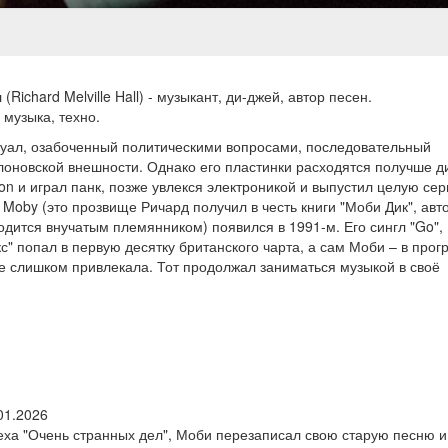
chard Melville Hall) - музыкант, ди-джей, автор песен.
 музыка, техно.
туал, озабоченный политическими вопросами, последовательный
лоновской внешности. Однако его пластинки расходятся получше д
on и играл панк, позже увлекся электроникой и выпустил целую се
oby (это прозвище Ричард получил в честь книги "Моби Дик", авт
одится внучатым племянником) появился в 1991-м. Его сингл "Go",
" попал в первую десятку британского чарта, а сам Моби – в про
не слишком привлекала. Тот продолжал заниматься музыкой в своё
01.2026
еха "Очень странных дел", Моби перезаписал свою старую песню и