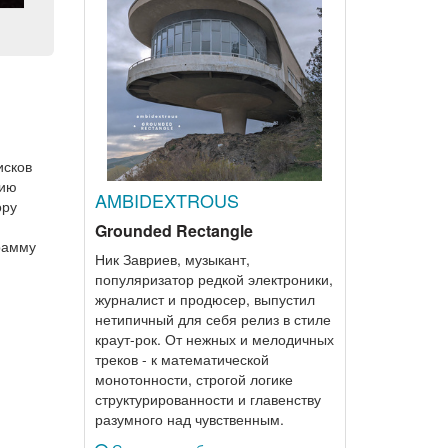
исков
рию
AMBIDEXTROUS
ору
Grounded Rectangle
грамму
Ник Завриев, музыкант,
популяризатор редкой электроники,
журналист и продюсер, выпустил
нетипичный для себя релиз в стиле
краут-рок. От нежных и мелодичных
треков - к математической
монотонности, строгой логике
структурированности и главенству
разумного над чувственным.