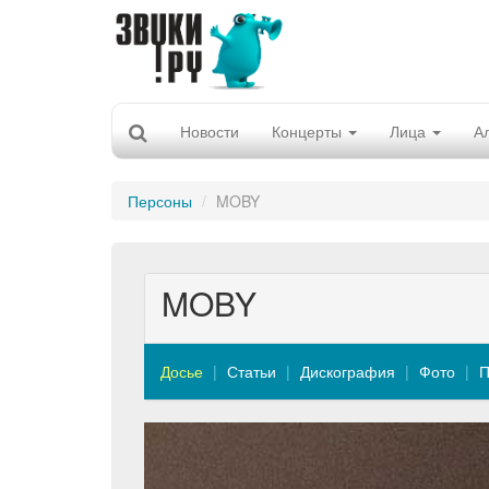
Новости
Концерты
Лица
А
Персоны
MOBY
MOBY
Досье
Статьи
Дискография
Фото
П