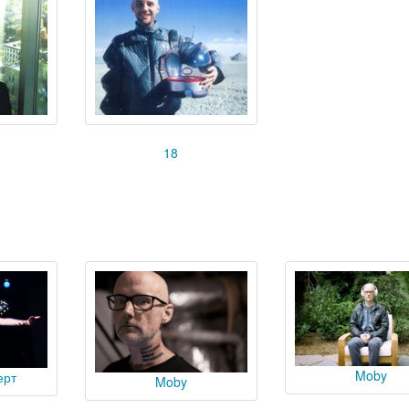
18
Moby
ерт
Moby