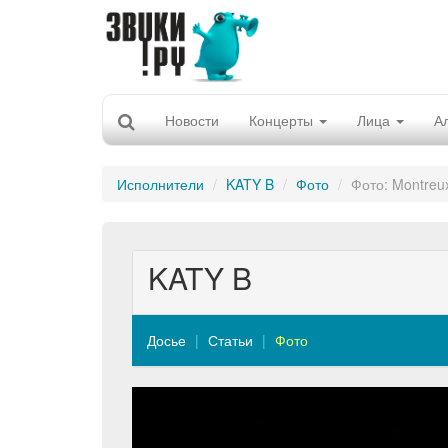
Новости
Концерты
Лица
А
Исполнители
KATY B
Фото
Фото: Montreux
KATY B
Досье
Статьи
Фото
Previous