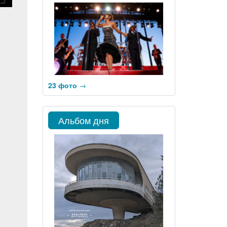
23 фото
→
Альбом дня