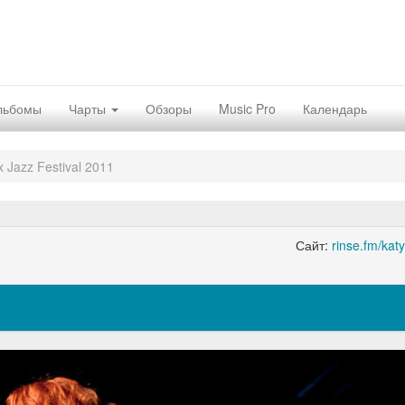
льбомы
Чарты
Обзоры
Music Pro
Календарь
 Jazz Festival 2011
Сайт:
rinse.fm/kat
Nex