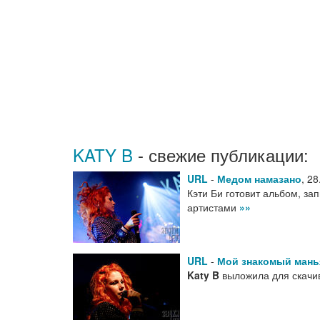
KATY B
- свежие публикации:
URL
-
Медом намазано
,
28
Кэти Би готовит альбом, за
артистами
»»
URL
-
Мой знакомый мань
Katy B
выложила для скачив