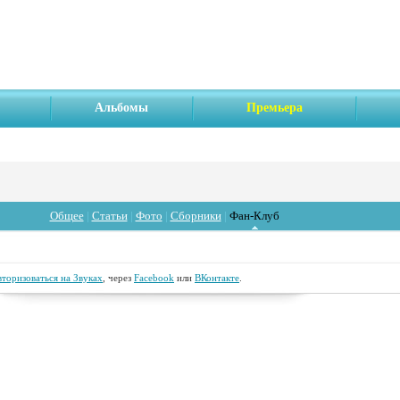
Альбомы
Премьера
Общее
|
Статьи
|
Фото
|
Сборники
|
Фан-Клуб
вторизоваться на Звуках
, через
Facebook
или
ВКонтакте
.