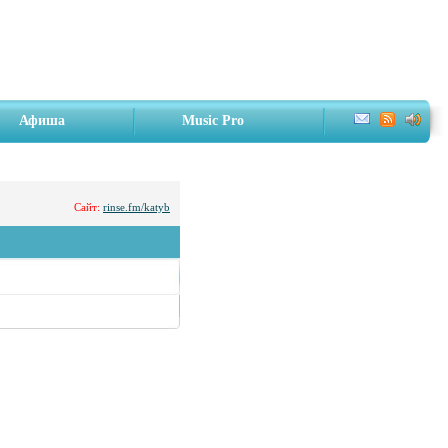
Афиша
Music Pro
Сайт:
rinse.fm/katyb