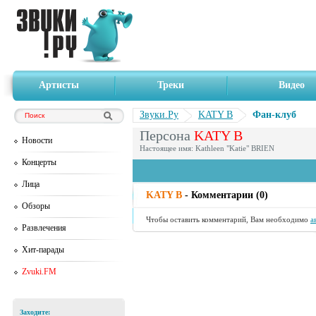
Артисты
Треки
Видео
Звуки.Ру
KATY B
Фан-клуб
Персона
KATY B
Новости
Настоящее имя: Kathleen "Katie" BRIEN
Концерты
Лица
KATY B
- Комментарии (0)
Обзоры
Чтобы оставить комментарий, Вам необходимо
а
Развлечения
Хит-парады
Zvuki.FM
Заходите: