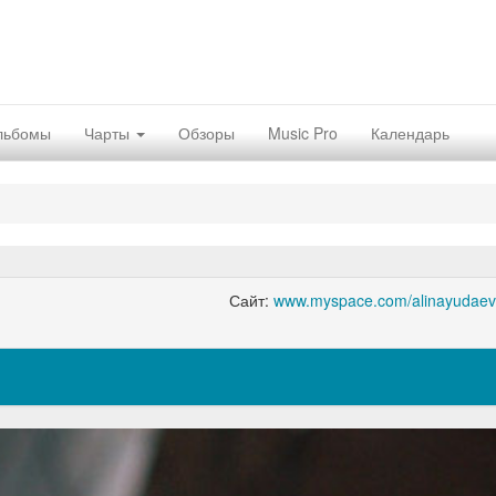
льбомы
Чарты
Обзоры
Music Pro
Календарь
Сайт:
www.myspace.com/alinayudae