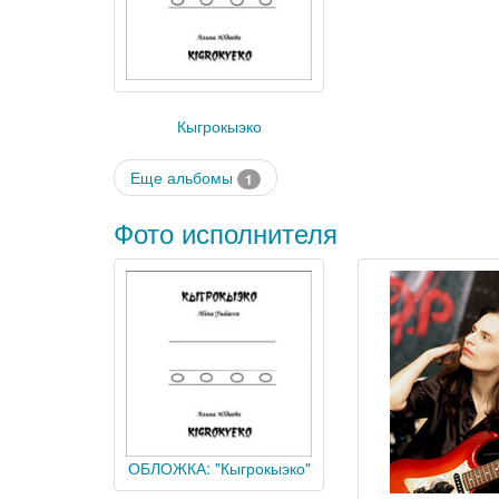
Кыгрокыэко
Еще альбомы
1
Фото исполнителя
ОБЛОЖКА: "Кыгрокыэко"