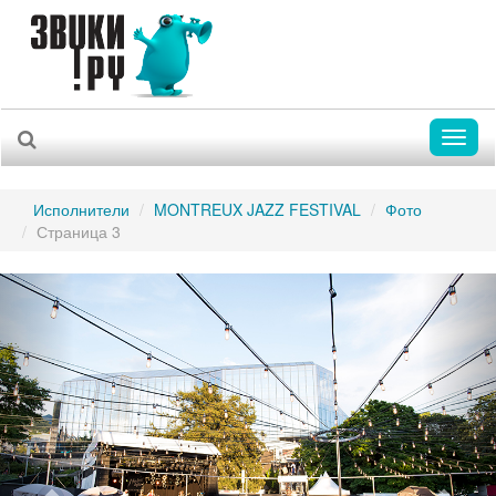
Toggl
naviga
Исполнители
MONTREUX JAZZ FESTIVAL
Фото
Страница 3
Previous
Nex