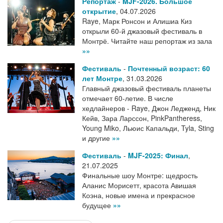
Репортаж
-
MJF-2026. Большое
открытие
,
04.07.2026
Raye, Марк Ронсон и Алишиа Киз
открыли 60-й джазовый фестиваль в
Монтрё. Читайте наш репортаж из зала
»»
Фестиваль
-
Почтенный возраст: 60
лет Монтре
,
31.03.2026
Главный джазовый фестиваль планеты
отмечает 60-летие. В числе
хедлайнеров - Raye, Джон Ледженд, Ник
Кейв, Зара Ларссон, PinkPantheress,
Young Miko, Льюис Капальди, Tyla, Sting
и другие
»»
Фестиваль
-
MJF-2025: Финал
,
21.07.2025
Финальные шоу Монтре: щедрость
Аланис Морисетт, красота Авишая
Коэна, новые имена и прекрасное
будущее
»»