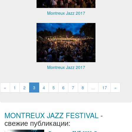
Montreux Jazz 2017
Montreux Jazz 2017
«
1
2
3
4
5
6
7
8
...
17
»
MONTREUX JAZZ FESTIVAL
-
свежие публикации: