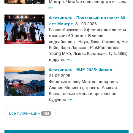
Монтрё. Читайте наш репортаж из зала
»»
Фестиваль
-
Почтенный возраст: 60
лет Монтре
,
31.03.2026
Главный джазовый фестиваль планеты
отмечает 60-летие. В числе
хедлайнеров - Raye, Джон Ледженд, Ник
Кейв, Зара Ларссон, PinkPantheress,
Young Miko, Льюис Капальди, Tyla, Sting
и другие
»»
Фестиваль
-
MJF-2025: Финал
,
21.07.2025
Финальные шоу Монтре: щедрость
Аланис Морисетт, красота Авишая
Коэна, новые имена и прекрасное
будущее
»»
Все публикации
108