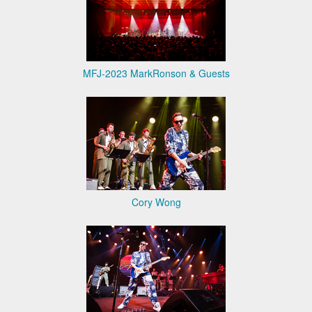
MFJ-2023 MarkRonson & Guests
Cory Wong