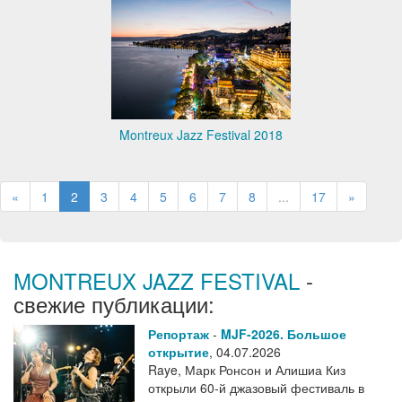
Montreux Jazz Festival 2018
«
1
2
3
4
5
6
7
8
...
17
»
MONTREUX JAZZ FESTIVAL
-
свежие публикации:
Репортаж
-
MJF-2026. Большое
открытие
,
04.07.2026
Raye, Марк Ронсон и Алишиа Киз
открыли 60-й джазовый фестиваль в