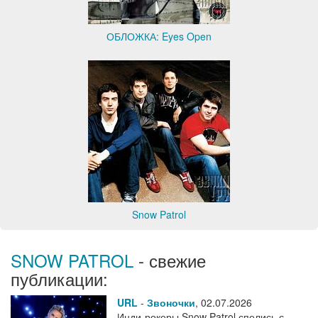
ОБЛОЖКА: Eyes Open
Snow Patrol
SNOW PATROL
- свежие
публикации:
URL
-
Звоночки
,
02.07.2026
Инди-рокеры Snow Patrol спелись с