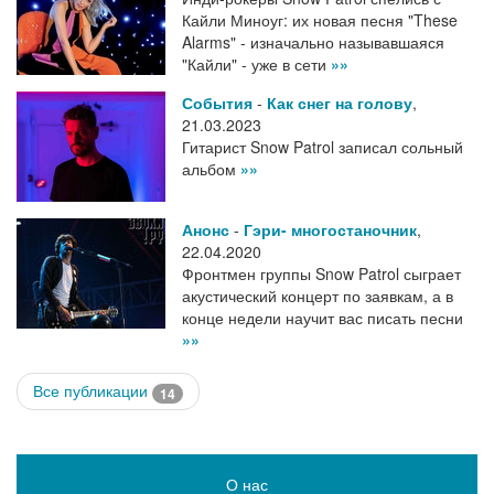
Кайли Миноуг: их новая песня "These
Alarms" - изначально называвшаяся
"Кайли" - уже в сети
»»
События
-
Как снег на голову
,
21.03.2023
Гитарист Snow Patrol записал сольный
альбом
»»
Анонс
-
Гэри- многостаночник
,
22.04.2020
Фронтмен группы Snow Patrol сыграет
акустический концерт по заявкам, а в
конце недели научит вас писать песни
»»
Все публикации
14
О нас