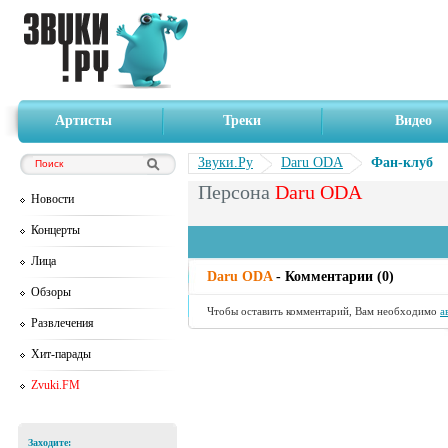
Артисты
Треки
Видео
Звуки.Ру
Daru ODA
Фан-клуб
Персона
Daru ODA
Новости
Концерты
Лица
Daru ODA
- Комментарии (0)
Обзоры
Чтобы оставить комментарий, Вам необходимо
а
Развлечения
Хит-парады
Zvuki.FM
Заходите: