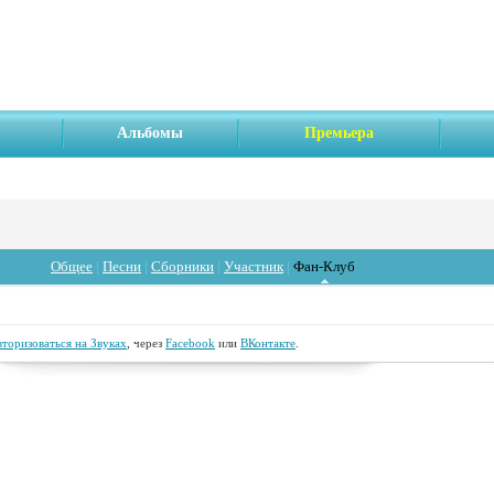
Альбомы
Премьера
Общее
|
Песни
|
Сборники
|
Участник
|
Фан-Клуб
вторизоваться на Звуках
, через
Facebook
или
ВКонтакте
.