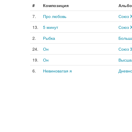
#
Композиция
Альб
7.
Про любовь
Союз X
13.
5 минут
Союз X
2.
Рыбка
Больша
24.
Он
Союз 
19.
Он
Высшая
6.
Невиноватая я
Дневно