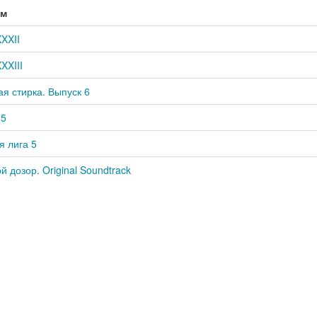
ом
XXII
XXIII
я стирка. Выпуск 6
35
 лига 5
й дозор. Original Soundtrack