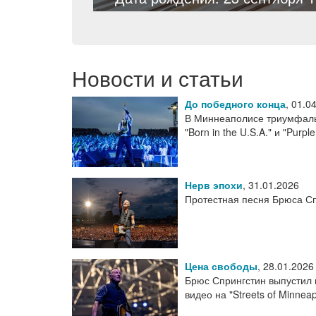
Новости и статьи
До победного конца
,
01.0
В Миннеаполисе триумфальн
"Born in the U.S.A." и "Purpl
Нерв эпохи
,
31.01.2026
Протестная песня Брюса Сп
Цена свободы
,
28.01.2026
Брюс Спрингстин выпустил 
видео на "Streets of Minneap