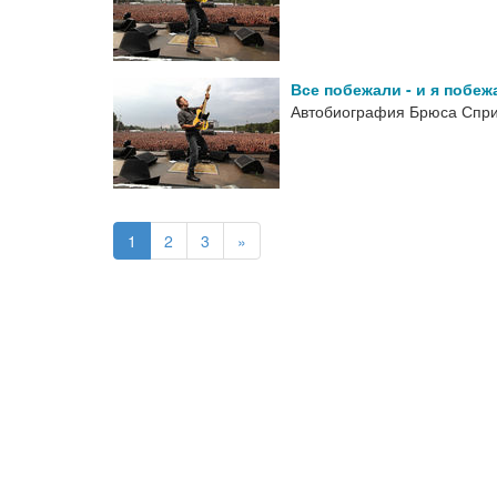
Все побежали - и я побеж
Автобиография Брюса Спри
1
2
3
»