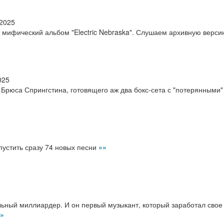
.2025
 мифический альбом "Electric Nebraska". Слушаем архивную верси
025
Брюса Спрингстина, готовящего аж два бокс-сета с "потерянными"
устить сразу 74 новых песни
»»
ьный миллиардер. И он первый музыкант, который заработал свое
»