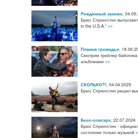
Рожденный заново
,
04.09
Брюс Спрингстин выпускает
in the U.S.A."
»»
Планов громадье
,
18.06.2
Смотрим трейлер байопика 
альбомами
»»
СКОЛЬКО?!
,
04.04.2025
Брюс Спрингстин решил вып
Босс-олигарх
,
22.07.2024
Брюс Спрингстин - официал
состояние только музыкой
»