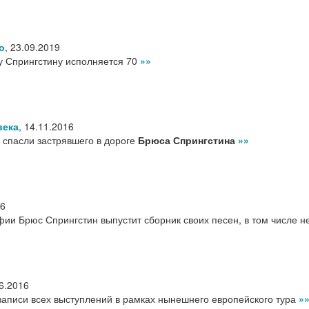
о
,
23.09.2019
у Спрингстину исполняется 70
»»
века
,
14.11.2016
 спасли застрявшего в дороге
Брюса Спрингстина
»»
16
фии Брюс Спрингстин выпустит сборник своих песен, в том числе н
6.2016
записи всех выступлений в рамках нынешнего европейского тура
»