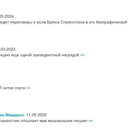
03.2024
ведет переговоры о роли Брюса Спрингстина в его биографической
.03.2023
екцию еще одной президентской наградой
»»
5 хитов соула
»»
ин Макарыч
,
11.09.2020
Спрингстин посылает вам музыкальное письмо
»»