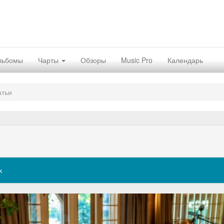
льбомы
Чарты
Обзоры
Music Pro
Календарь
атьи
N
к