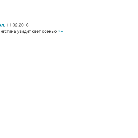
ал
,
11.02.2016
нгстина увидит свет осенью
»»