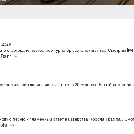
4.2026
о стартовало протестное турне Брюса Спрингстина. Смотрим live
e Rain"
»»
рингстина возглавила чарты iTunes в 20 странах. Белый дом недо
новую песню - пламенный ответ на зверства "короля Трампа". Смо
olis"
»»