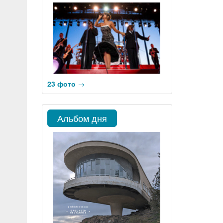
23 фото
→
Альбом дня