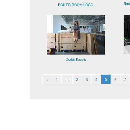
Дел
BOILER ROOM LOGO
Софи Калль
«
1
...
2
3
4
5
6
7