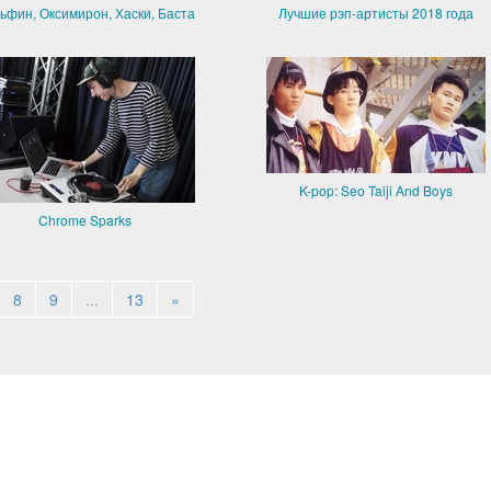
ьфин, Оксимирон, Хаски, Баста
Лучшие рэп-артисты 2018 года
K-pop: Seo Taiji And Boys
Chrome Sparks
8
9
...
13
»