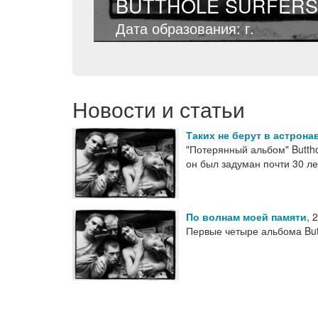
BUTTHOLE SURFERS
Дата образования: г.
Новости и статьи
Таких не берут в астрона
"Потерянный альбом" Butthol
он был задуман почти 30 л
По волнам моей памяти
,
2
Первые четыре альбома But