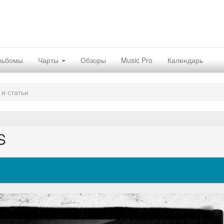
льбомы
Чарты
Обзоры
Music Pro
Календарь
 и статьи
S