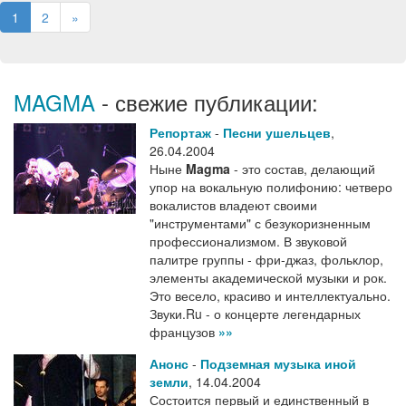
1
2
»
MAGMA
- свежие публикации:
Репортаж
-
Песни ушельцев
,
26.04.2004
Ныне
Magma
- это состав, делающий
упор на вокальную полифонию: четверо
вокалистов владеют своими
"инструментами" с безукоризненным
профессионализмом. В звуковой
палитре группы - фри-джаз, фольклор,
элементы академической музыки и рок.
Это весело, красиво и интеллектуально.
Звуки.Ru - о концерте легендарных
французов
»»
Анонс
-
Подземная музыка иной
земли
,
14.04.2004
Состоится первый и единственный в