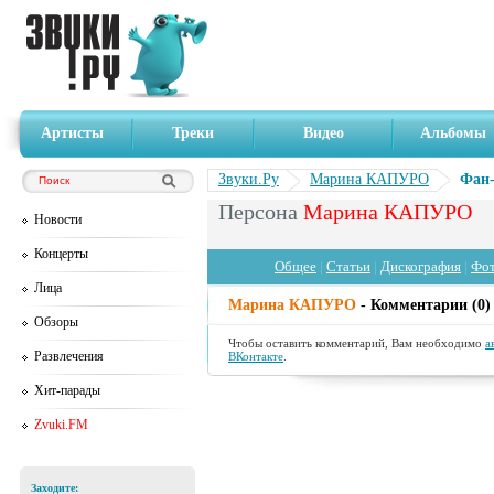
Артисты
Треки
Видео
Альбомы
Звуки.Ру
Марина КАПУРО
Фан-
Персона
Марина КАПУРО
Новости
Концерты
Общее
|
Статьи
|
Дискография
|
Фо
Лица
Марина КАПУРО
- Комментарии (0)
Обзоры
Чтобы оставить комментарий, Вам необходимо
а
Развлечения
ВКонтакте
.
Хит-парады
Zvuki.FM
Заходите: