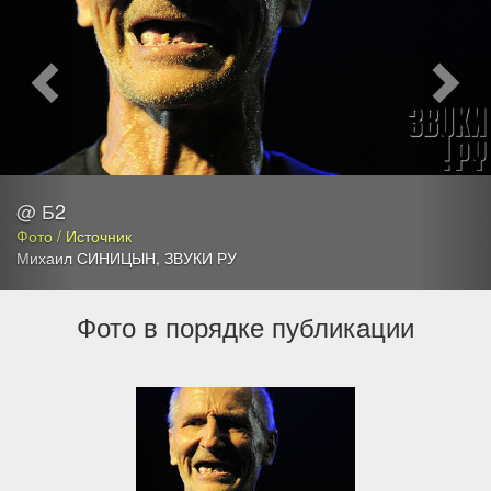
@ Б2
Фото / Источник
Михаил СИНИЦЫН
,
ЗВУКИ РУ
Фото в порядке публикации