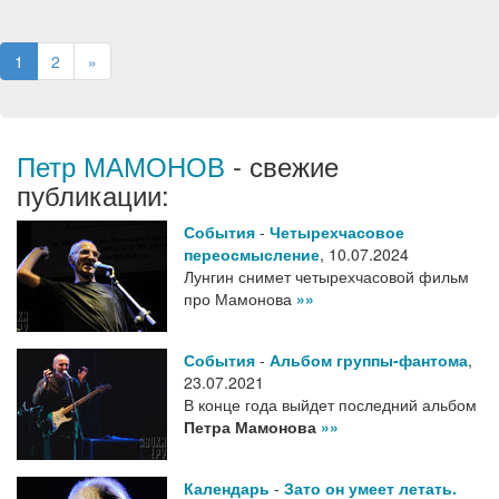
1
2
»
Петр МАМОНОВ
- свежие
публикации:
События
-
Четырехчасовое
переосмысление
,
10.07.2024
Лунгин снимет четырехчасовой фильм
про Мамонова
»»
События
-
Альбом группы-фантома
,
23.07.2021
В конце года выйдет последний альбом
Петра Мамонова
»»
Календарь
-
Зато он умеет летать.