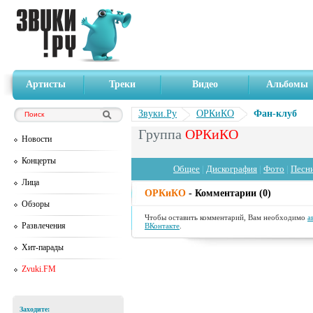
Артисты
Треки
Видео
Альбомы
Звуки.Ру
ОРКиКО
Фан-клуб
Группа
ОРКиКО
Новости
Концерты
Общее
|
Дискография
|
Фото
|
Песн
Лица
ОРКиКО
- Комментарии (0)
Обзоры
Чтобы оставить комментарий, Вам необходимо
а
Развлечения
ВКонтакте
.
Хит-парады
Zvuki.FM
Заходите: